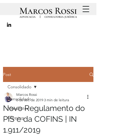
Post
Consolidado
Marcos Rossi
Consolidado
6 de set. de 2019
3 min de leitura
Novo Regulamento do
Newsletter
PIS e da COFINS | IN
Clipping
1.911/2019