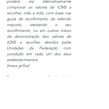
poderá ela alternativamente 
comprovar os valores do ICMS a 
recolher, mês a mês, com base nas 
guias de recolhimento do referido 
imposto, atestando o seu 
recolhimento, ou em outros meios 
de demonstração dos valores de 
ICMS a recolher, devidos pelas 
Unidades da Federação com 
jurisdição em cada um dos seus 
estabelecimentos.
(meus grifos)
Destaca-se que a questão descrita é 
a exclusão do ICMS das decisões 
transitadas em julgado. Neste 
sentido, é importante que o 
contribuinte obtenha em suas 
decisões de maneira muito clara e 