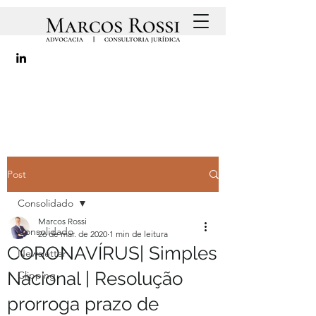
Post
Consolidado
Marcos Rossi
Consolidado
26 de mar. de 2020
1 min de leitura
CORONAVÍRUS| Simples
Newsletter
Nacional | Resolução
Clipping
prorroga prazo de