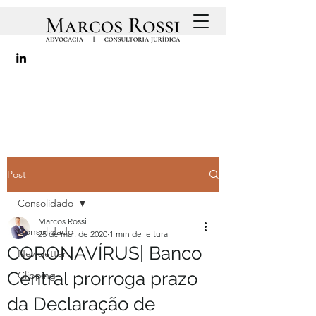
Post
Consolidado
Marcos Rossi
Consolidado
25 de mar. de 2020
1 min de leitura
CORONAVÍRUS| Banco
Newsletter
Central prorroga prazo
Clipping
da Declaração de