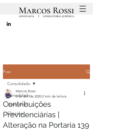
Post
Consolidado
Marcos Rossi
Consolidado
8 de abr. de 2020
2 min de leitura
Contribuições
Newsletter
Previdenciárias |
Clipping
Alteração na Portaria 139