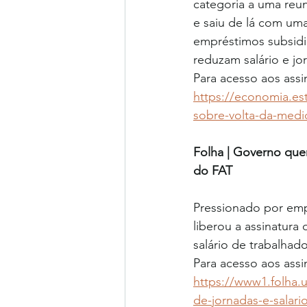
categoria a uma reun
e saiu de lá com uma
empréstimos subsidi
reduzam salário e j
Para acesso aos assi
https://economia.es
sobre-volta-da-medi
Folha | Governo quer
do FAT
Pressionado por emp
liberou a assinatura
salário de trabalha
Para acesso aos assin
https://www1.folha
de-jornadas-e-salari