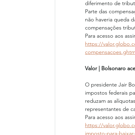
diferimento de trib
Parte das compensaç
não haveria queda da
compensações tribut
Para acesso aos assi
https://valor.globo.
compensacoes.ghtm
Valor | Bolsonaro a
O presidente Jair Bo
impostos federais pa
reduzam as alíquota
representantes de c
Para acesso aos assi
https://valor.globo
imposto-para-baixar-