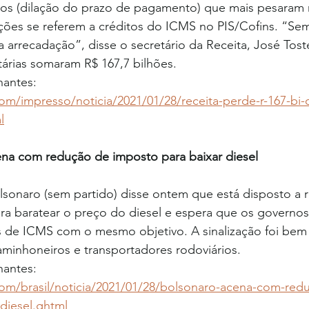
utos (dilação do prazo de pagamento) que mais pesaram 
ões se referem a créditos do ICMS no PIS/Cofins. “Sem
 arrecadação”, disse o secretário da Receita, José Tost
árias somaram R$ 167,7 bilhões. 
nantes: 
com/impresso/noticia/2021/01/28/receita-perde-r-167-bi
l
cena com redução de imposto para baixar diesel
lsonaro (sem partido) disse ontem que está disposto a r
ra baratear o preço do diesel e espera que os governos
s de ICMS com o mesmo objetivo. A sinalização foi bem
aminhoneiros e transportadores rodoviários.
nantes: 
.com/brasil/noticia/2021/01/28/bolsonaro-acena-com-red
diesel.ghtml