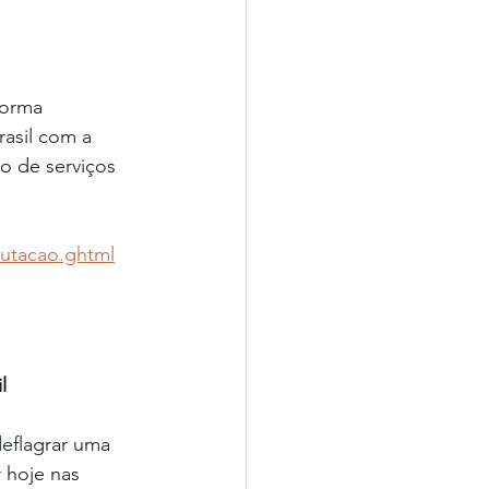
forma 
rasil com a 
o de serviços 
butacao.ghtml
l
eflagrar uma 
 hoje nas 