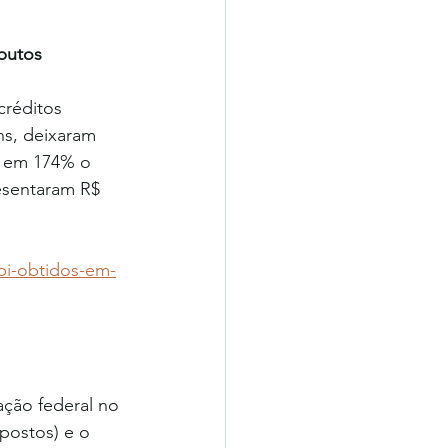
ibutos
créditos 
ns, deixaram 
a em 174% o 
esentaram R$ 
bi-obtidos-em-
ção federal no 
postos) e o 