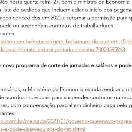
ião nesta quarta-feira, 27, com o ministro da Economia
 lista de pedidos que incluem adiar o início dos pagam
ados concedidos em 2020 e retomar a permissão para 
ornada ou suspendam contratos de trabalhadores. 
nantes: 
tadao.com.br/noticias/geral,bolsonaro-diz-que-em-15-di
da-que-permite-reduzir-jornada-e-salario,70003595963
 novo programa de corte de jornadas e salários e pode 
resários, o Ministério da Economia estuda reeditar a m
 de acordos individuais para suspender contratos ou redu
dores, com compensação parcial em dinheiro paga pelo g
antes:  
.uol.com.br/mercado/2021/01/governo-quer-novo-progra
os-e-pode-usar-recursos-do-fat.shtml