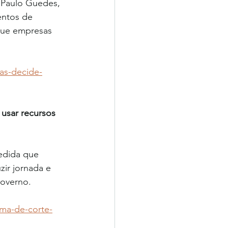
, Paulo Guedes, 
entos de 
que empresas 
as-decide-
usar recursos 
edida que 
zir jornada e 
overno. 
ma-de-corte-