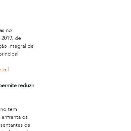
as no 
 2019, de 
ão integral de 
rincipal 
html
ermite reduzir 
rno tem 
 enfrenta os 
sentantes da 