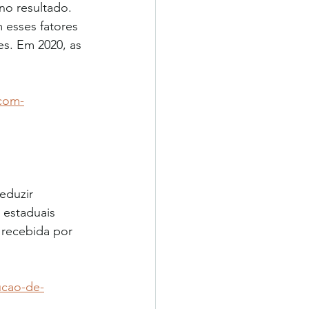
no resultado. 
 esses fatores 
es. Em 2020, as 
-com-
eduzir 
 estaduais 
 recebida por 
ucao-de-