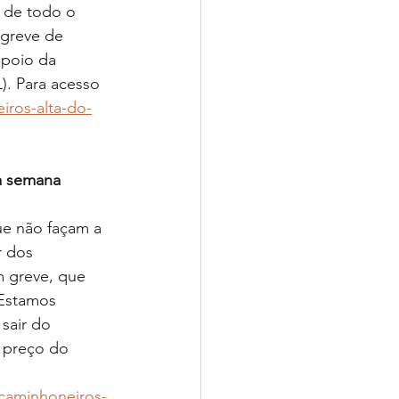
 de todo o 
 greve de 
apoio da 
. Para acesso 
iros-alta-do-
a semana
ue não façam a 
r dos 
m greve, que 
 Estamos 
sair do 
o preço do 
caminhoneiros-