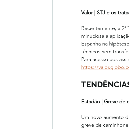
Valor | STJ e os trat
Recentemente, a 2ª T
minuciosa a aplicaçã
Espanha na hipótese
técnicos sem transfe
Para acesso aos assi
https://valor.globo.
TENDÊNCIA
Estadão | Greve de c
Um novo aumento do 
greve de caminhoneir