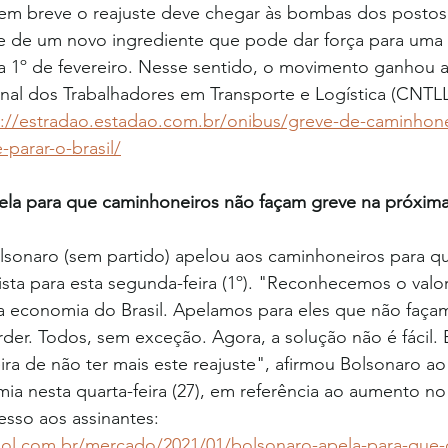
, em breve o reajuste deve chegar às bombas dos postos
-se de um novo ingrediente que pode dar força para uma
a 1º de fevereiro. Nesse sentido, o movimento ganhou 
al dos Trabalhadores em Transporte e Logística (CNTLL)
s://estradao.estadao.com.br/onibus/greve-de-caminhone
parar-o-brasil/
pela para que caminhoneiros não façam greve na próxim
olsonaro (sem partido) apelou aos caminhoneiros para q
ista para esta segunda-feira (1º). "Reconhecemos o valo
a economia do Brasil. Apelamos para eles que não faça
der. Todos, sem exceção. Agora, a solução não é fácil.
 de não ter mais este reajuste", afirmou Bolsonaro ao 
ia nesta quarta-feira (27), em referência ao aumento n
esso aos assinantes: 
uol.com.br/mercado/2021/01/bolsonaro-apela-para-que-