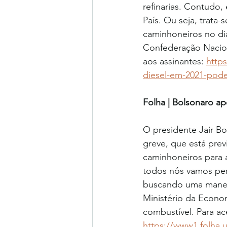
refinarias. Contudo
País. Ou seja, trata
caminhoneiros no di
Confederação Nacion
aos assinantes: 
http
diesel-em-2021-pode-
Folha | Bolsonaro a
O presidente Jair B
greve, que está prev
caminhoneiros para 
todos nós vamos per
buscando uma maneira
Ministério da Econom
combustível. Para ac
https://www1.folha.