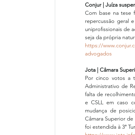
Conjur | Juíza susp
Com base na tese f
repercussão geral e
uniprofissionais de a
seja da própria natu
https://www.conjur.c
advogados
Jota | Câmara Super
Por cinco votos a 
Administrativo de Re
falta de recolhiment
e CSLL em caso co
mudança de posici
Câmara Superior de f
foi estendida à 3ª T