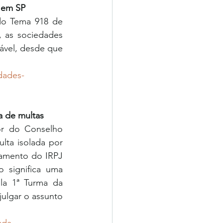
 em SP
do Tema 918 de 
, as sociedades 
iável, desde que 
dades-
a de multas
or do Conselho 
lta isolada por 
gamento do IRPJ 
significa uma 
a 1ª Turma da 
ulgar o assunto 