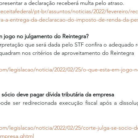
presentar a declaração receberá multa pelo atraso.
eceitafederal/pt-br/assuntos/noticias/2022/fevereiro/rec
ara-a-entrega-da-declaracao-do-imposto-de-renda-da-pes
em jogo no julgamento do Reintegra?
erpretação que será dada pelo STF confira o adequado r
uadram nos critérios de aproveitamento do Reintegra
.com/legislacao/noticia/2022/02/25/o-que-esta-em-jogo-
e sócio deve pagar dívida tributária da empresa
ode ser redirecionada execução fiscal após a dissoluçã
com/legislacao/noticia/2022/02/25/corte-julga-se-socio-
-empresa.ghtml