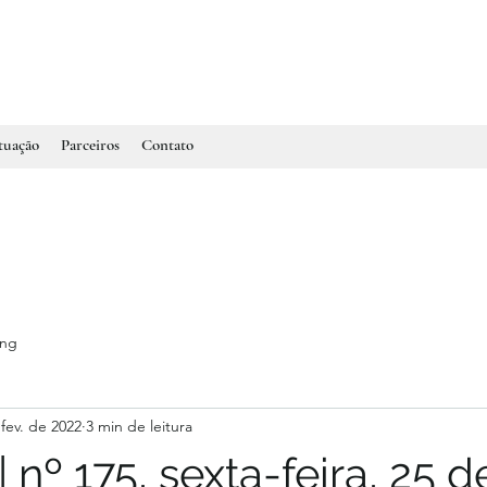
tuação
Parceiros
Contato
ing
fev. de 2022
3 min de leitura
| nº 175, sexta-feira, 25 d