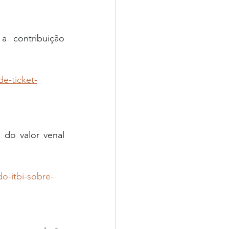
 contribuição 
de-ticket-
do valor venal 
do-itbi-sobre-