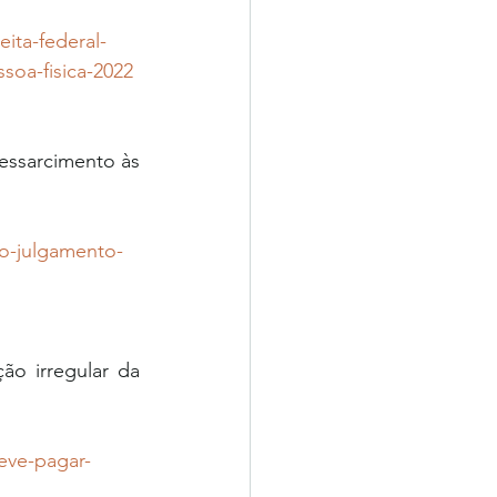
eita-federal-
soa-fisica-2022
essarcimento às 
no-julgamento-
o irregular da 
deve-pagar-