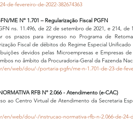
24-de-fevereiro-de-2022-382674363
N/ME Nº 1.701 – Regularização Fiscal PGFN 
PGFN ns. 11.496, de 22 de setembro de 2021, e 214, de 1
ar os prazos para ingresso no Programa de Retomad
ização Fiscal de débitos do Regime Especial Unificado 
ribuições devidos pelas Microempresas e Empresas de
 ambos no âmbito da Procuradoria-Geral da Fazenda Naci
br/en/web/dou/-/portaria-pgfn/me-n-1.701-de-23-de-feve
ORMATIVA RFB Nº 2.066 - Atendimento (e-CAC) 
so ao Centro Virtual de Atendimento da Secretaria Espe
r/en/web/dou/-/instrucao-normativa-rfb-n-2.066-de-24-d