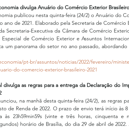
conomia divulga Anuário do Comércio Exterior Brasileir
omia publicou nesta quinta-feira (24/2) o Anuário do Co
 ao ano de 2021. Elaborado pela Secretaria de Comércio Ex
a Secretaria-Executiva da Câmara de Comércio Exterio
 Especial de Comércio Exterior e Assuntos Internaciona
 um panorama do setor no ano passado, abordando as 
conomia/pt-br/assuntos/noticias/2022/fevereiro/ministe
ario-do-comercio-exterior-brasileiro-2021
al divulga as regras para a entrega da Declaração do I
2
unciou, na manhã desta quinta-feira (24/2), as regras pa
o de Renda de 2022. O prazo de envio terá início às 8 
 às 23h59min59s (vinte e três horas, cinquenta e n
undos) horário de Brasília, do dia 29 de abril de 2022. 