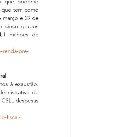
s que poderão 
, que tem como 
 março e 29 de 
m cinco grupos 
,1 milhões de 
o-renda-pre-
ral
os à exaustão. 
inistrativo de 
a CSLL despesas 
o-fiscal-