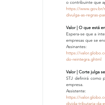
o contribuinte que a
https://www.gov.br/r
divulga-as-regras-p
Valor | O que está 
Espera-se que a int
empresas que se enq
Assinantes: 
https://valor.globo
do-reintegra.ghtml
Valor | Corte julga s
STJ definirá como p
empresa. 
Assistente: 
https://valor.globo.
divida-tributaria-da