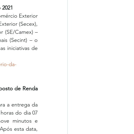
o 2021
mércio Exterior 
terior (Secex), 
r (SE/Camex) – 
is (Secint) – o 
iniciativas de 
rio-da-
mposto de Renda 
ra a entrega da 
horas do dia 07 
ove minutos e 
Após esta data, 