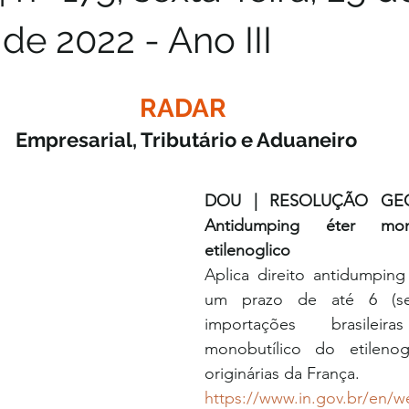
 de 2022 - Ano III
RADAR 
Empresarial, Tributário e Aduaneiro
DOU | RESOLUÇÃO GEC
Antidumping éter mono
etilenoglico
Aplica direito antidumping 
um prazo de até 6 (sei
importações brasilei
monobutílico do etilenog
originárias da França.
https://www.in.gov.br/en/w