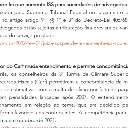
ende lei que aumenta ISS para sociedades de advogados
ixada pelo Supremo Tribunal Federal no julgamento 
 no artigo artigo 9º, §§ 1º e 3º do Decreto-Lei 406/68
dvogados estão sujeitas à tributação fixa prevista ou var
reza do serviço prestado.
om.br/2022-fev-24/juiza-suspende-lei-aumenta-iss-socie
ior do Carf muda entendimento e permite concomitânci
três, os conselheiros da 3ª Turma da Câmara Superi
cursos Fiscais (Carf) permitiram a concomitância da mu
o de estimativas com a multa de ofício por falta de pa
m penalidades lançadas após 2007. O entendimento 
onamento em relação ao tema, que era decidido pel
orma favorável aos contribuintes. A  competência para j
urma em outubro de 2021.