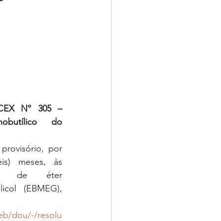
EX Nº 305 – 
butílico do 
provisório, por 
s) meses, às 
ras de éter 
licol (EBMEG), 
eb/dou/-/resolu