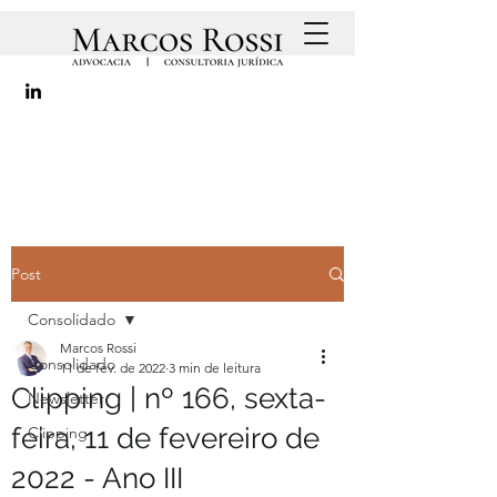
Post
Consolidado
Marcos Rossi
Consolidado
11 de fev. de 2022
3 min de leitura
Clipping | nº 166, sexta-
Newsletter
feira, 11 de fevereiro de
Clipping
2022 - Ano III