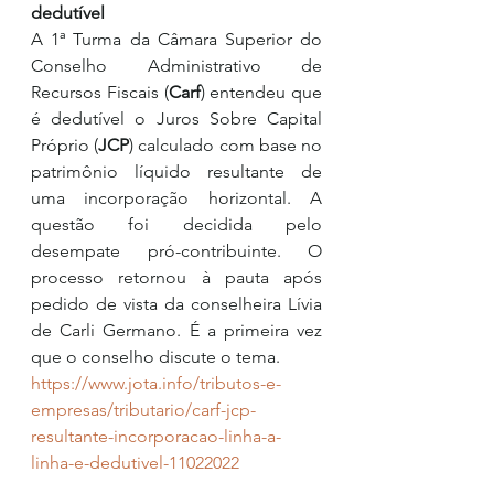
dedutível
A 1ª Turma da Câmara Superior do 
Conselho Administrativo de 
Recursos Fiscais (
Carf
) entendeu que 
é dedutível o Juros Sobre Capital 
Próprio (
JCP
) calculado com base no 
patrimônio líquido resultante de 
uma incorporação horizontal. A 
questão foi decidida pelo 
desempate pró-contribuinte. O 
processo retornou à pauta após 
pedido de vista da conselheira Lívia 
de Carli Germano. É a primeira vez 
que o conselho discute o tema.
https://www.jota.info/tributos-e-
empresas/tributario/carf-jcp-
resultante-incorporacao-linha-a-
linha-e-dedutivel-11022022