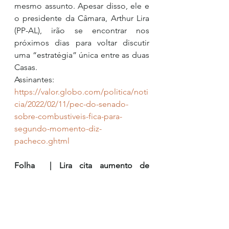
mesmo assunto. Apesar disso, ele e 
o presidente da Câmara, Arthur Lira 
(PP-AL), irão se encontrar nos 
próximos dias para voltar discutir 
uma “estratégia” única entre as duas 
Casas.
Assinantes:
https://valor.globo.com/politica/noti
cia/2022/02/11/pec-do-senado-
sobre-combustiveis-fica-para-
segundo-momento-diz-
pacheco.ghtml
Folha  | Lira cita aumento de 
arrecadação de estados para 
defender redução do ICMS
Em nova ofensiva contra 
governadores, o presidente da 
Câmara, Arthur Lira (PP-AL), citou 