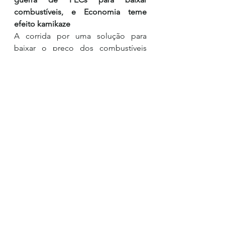
combustíveis, e Economia teme 
efeito kamikaze
A corrida por uma solução para 
baixar o preço dos combustíveis 
abriu uma guerra de PECs (propostas 
de emenda à Constituição) no 
Congresso Nacional, na avaliação de 
auxiliares palacianos.
A disputa é fomentada por uma 
divisão dentro do próprio governo, 
em que diferentes integrantes da ala 
política apoiam propostas distintas. 
As iniciativas também colocaram 
Câmara e Senado em busca de 
protagonismo em uma agenda com 
forte apelo eleitoral.
Assinantes: 
https://www1.folha.uol.com.br/merc