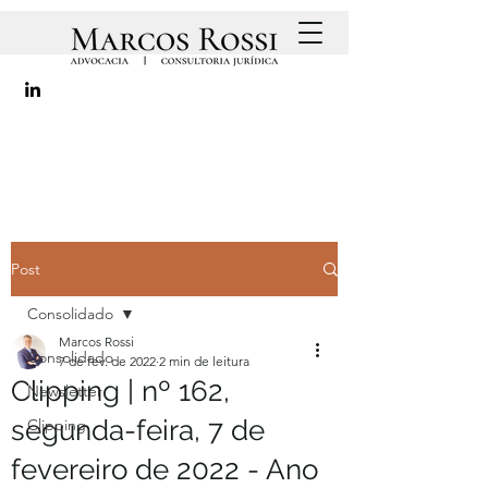
Post
Consolidado
Marcos Rossi
Consolidado
7 de fev. de 2022
2 min de leitura
Clipping | nº 162,
Newsletter
segunda-feira, 7 de
Clipping
fevereiro de 2022 - Ano