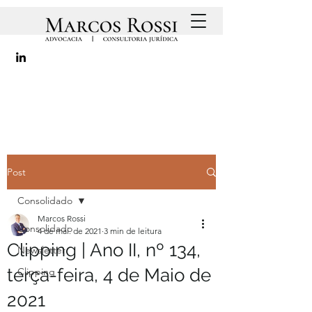
Post
Consolidado
Marcos Rossi
Consolidado
4 de mai. de 2021
3 min de leitura
Clipping | Ano II, nº 134,
Newsletter
terça-feira, 4 de Maio de
Clipping
2021