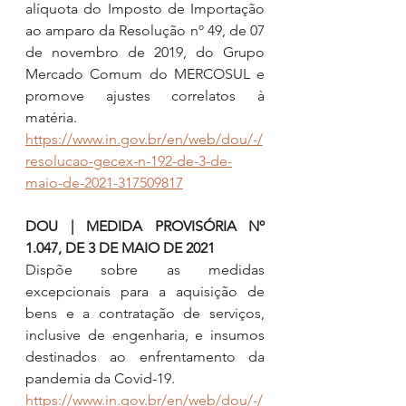
alíquota do Imposto de Importação 
ao amparo da Resolução nº 49, de 07 
de novembro de 2019, do Grupo 
Mercado Comum do MERCOSUL e 
promove ajustes correlatos à 
matéria.
https://www.in.gov.br/en/web/dou/-/
resolucao-gecex-n-192-de-3-de-
maio-de-2021-317509817
DOU | MEDIDA PROVISÓRIA Nº 
1.047, DE 3 DE MAIO DE 2021
Dispõe sobre as medidas 
excepcionais para a aquisição de 
bens e a contratação de serviços, 
inclusive de engenharia, e insumos 
destinados ao enfrentamento da 
pandemia da Covid-19.
https://www.in.gov.br/en/web/dou/-/