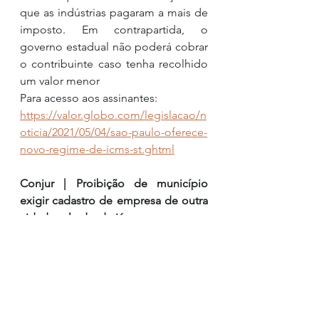
que as indústrias pagaram a mais de 
imposto. Em contrapartida, o 
governo estadual não poderá cobrar 
o contribuinte caso tenha recolhido 
um valor menor
Para acesso aos assinantes: 
https://valor.globo.com/legislacao/n
oticia/2021/05/04/sao-paulo-oferece-
novo-regime-de-icms-st.ghtml
Conjur | Proibição de município 
exigir cadastro de empresa de outra 
cidade vale desde já
Em julgamento virtual encerrado na 
última sexta-feira (30/4), o Plenário 
do Supremo Tribunal Federal 
rejeitou embargos de declaração 
interpostos contra a decisão que 