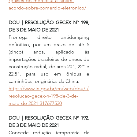
/paises-do-mercosul-assinam-
acordo-sobre-comercio-eletronico/
DOU | RESOLUÇÃO GECEX Nº 198, 
DE 3 DE MAIO DE 2021
Prorroga direito antidumping 
definitivo, por um prazo de até 5 
(cinco) anos, aplicado às 
importações brasileiras de pneus de 
construção radial, de aros 20", 22" e 
22,5", para uso em ônibus e 
caminhões, originárias da China.
https://www.in.gov.br/en/web/dou/-/
resolucao-gecex-n-198-de-3-de-
maio-de-2021-317677530
DOU | RESOLUÇÃO GECEX Nº 192, 
DE 3 DE MAIO DE 2021
Concede redução temporária da 